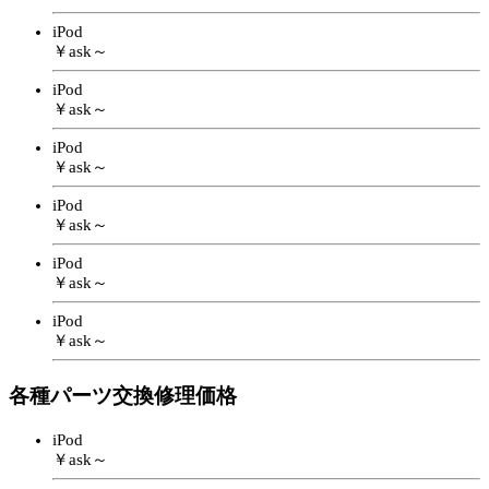
iPod
￥ask～
iPod
￥ask～
iPod
￥ask～
iPod
￥ask～
iPod
￥ask～
iPod
￥ask～
各種パーツ交換修理価格
iPod
￥ask～