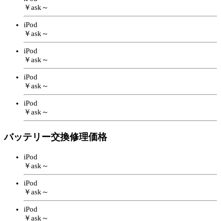
￥ask～
iPod
￥ask～
iPod
￥ask～
iPod
￥ask～
iPod
￥ask～
バッテリー交換修理価格
iPod
￥ask～
iPod
￥ask～
iPod
￥ask～