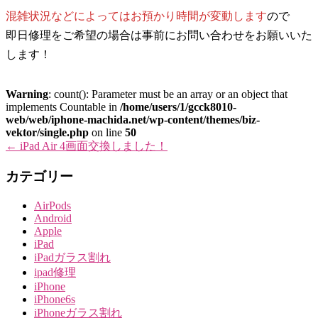
混雑状況などによってはお預かり時間が変動します
ので
即日修理をご希望の場合は事前にお問い合わせをお願いいた
します！
Warning
: count(): Parameter must be an array or an object that
implements Countable in
/home/users/1/gcck8010-
web/web/iphone-machida.net/wp-content/themes/biz-
vektor/single.php
on line
50
←
iPad Air 4画面交換しました！
カテゴリー
AirPods
Android
Apple
iPad
iPadガラス割れ
ipad修理
iPhone
iPhone6s
iPhoneガラス割れ