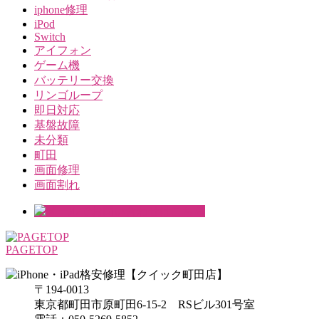
iphone修理
iPod
Switch
アイフォン
ゲーム機
バッテリー交換
リンゴループ
即日対応
基盤故障
未分類
町田
画面修理
画面割れ
PAGETOP
〒194-0013
東京都町田市原町田6-15-2 RSビル301号室